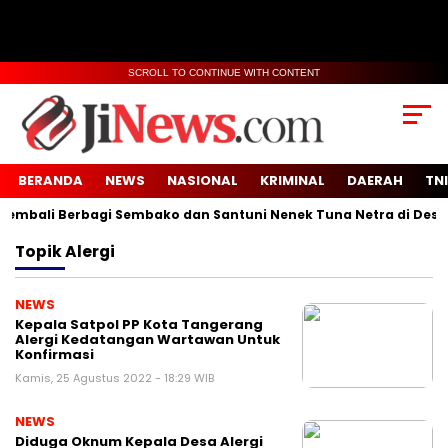
SCROLL TO CONTINUE WITH CONTENT
BERANDA
NEWS
NASIONAL
KRIMINAL
DAERAH
TNI
mbali Berbagi Sembako dan Santuni Nenek Tuna Netra di Desa S
Topik
Alergi
NEWS
Kepala Satpol PP Kota Tangerang
Alergi Kedatangan Wartawan Untuk
Konfirmasi
Kamis, 25 Agustus 2022 - 18:29 WIB
NEWS
Diduga Oknum Kepala Desa Alergi