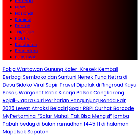
Beranda
NEWS
Nasional
Kriminal
Daerah
TNI/POLRI
POLITIK
Kesehatan
Pendidikan
PERISTIWA
Pokja Wartawan Gunung Kaler-Kresek Kembali
Berbagi Sembako dan Santuni Nenek Tuna Netra di
Desa Sidoko
Viral Sopir Travel Dipalak di Ringroad Kayu
Besar, Warganet Kritik Kinerja Polsek Cengkareng
Rojali–Japra Curi Perhatian Pengunjung Benda Fair
2025 Lewat Atraksi Beladiri
Sopir RBPI Curhat Barcode
MyPertamina: “Solar Mahal, Tak Bisa Mengisi”
lomba
Tabuh bedug di bulan ramadhan 1445 H di halaman
Mapolsek Sepatan