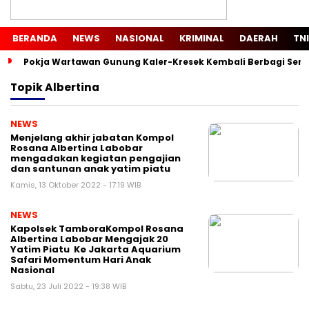
BERANDA
NEWS
NASIONAL
KRIMINAL
DAERAH
TNI
Pokja Wartawan Gunung Kaler-Kresek Kembali Berbagi Semb
Topik
Albertina
NEWS
Menjelang akhir jabatan Kompol
Rosana Albertina Labobar
mengadakan kegiatan pengajian
dan santunan anak yatim piatu
Kamis, 13 Oktober 2022 - 17:19 WIB
NEWS
Kapolsek TamboraKompol Rosana
Albertina Labobar Mengajak 20
Yatim Piatu Ke Jakarta Aquarium
Safari Momentum Hari Anak
Nasional
Sabtu, 23 Juli 2022 - 19:38 WIB