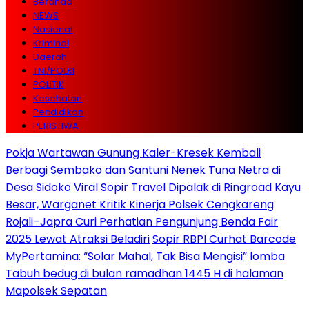
Beranda
NEWS
Nasional
Kriminal
Daerah
TNI/POLRI
POLITIK
Kesehatan
Pendidikan
PERISTIWA
Pokja Wartawan Gunung Kaler-Kresek Kembali
Berbagi Sembako dan Santuni Nenek Tuna Netra di
Desa Sidoko
Viral Sopir Travel Dipalak di Ringroad Kayu
Besar, Warganet Kritik Kinerja Polsek Cengkareng
Rojali–Japra Curi Perhatian Pengunjung Benda Fair
2025 Lewat Atraksi Beladiri
Sopir RBPI Curhat Barcode
MyPertamina: “Solar Mahal, Tak Bisa Mengisi”
lomba
Tabuh bedug di bulan ramadhan 1445 H di halaman
Mapolsek Sepatan