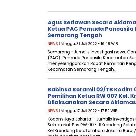
Agus Setiawan Secara Aklamas
Ketua PAC Pemuda Pancasila
Semarang Tengah
NEWS
| Minggu, 31 Juli 2022 - 16:48 WIB
Semarang –Jurnalis investigasi news. C
(PAC). Pemuda Pancasila Kecamatan S
menyelenggarakan Rapat Pemilihan Pen
Kecamatan Semarang Tengah…
Babinsa Koramil 02/TB Kodim 
Pemilihan Ketua RW 007 Kel. 
Dilaksanakan Secara Aklamas
NEWS
| Minggu, 17 Juli 2022 - 17:52 WIB
Kodam Jaya Jakarta – Jurnalis Investiga
Sekretariat Pos RW 007 Jl.Krendang Sela
Kel.Krendang Kec.Tambora Jakarta Bara