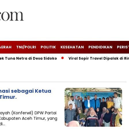
AERAH
TNI/POLRI
POLITIK
KESEHATAN
PENDIDIKAN
PERIS
una Netra di Desa Sidoko
Viral Sopir Travel Dipalak di Rin
masi sebagai Ketua
 Timur.
ayah (Konferwil) DPW Partai
 Kabupaten Aceh Timur, yang
di…