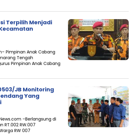
i Terpilih Menjadi
 Kecamatan
om– Pimpinan Anak Cabang
emarang Tengah
gurus Pimpinan Anak Cabang
0503/JB Monitoring
Krendang Yang
i
siNews.com –Berlangsung di
tan RT.002 RW.007
t,Warga RW 007