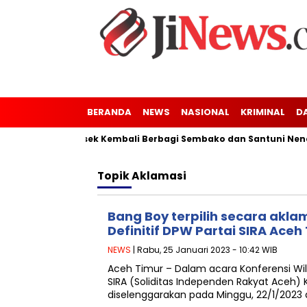
BERANDA
NEWS
NASIONAL
KRIMINAL
D
ung Kaler-Kresek Kembali Berbagi Sembako dan Santuni Nenek T
Topik
Aklamasi
Bang Boy terpilih secara akla
Definitif DPW Partai SIRA Aceh
NEWS
| Rabu, 25 Januari 2023 - 10:42 WIB
Aceh Timur – Dalam acara Konferensi Wil
SIRA (Soliditas Independen Rakyat Aceh)
diselenggarakan pada Minggu, 22/1/2023 