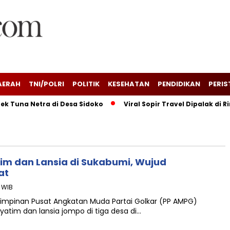
AERAH
TNI/POLRI
POLITIK
KESEHATAN
PENDIDIKAN
PERIS
Tuna Netra di Desa Sidoko
Viral Sopir Travel Dipalak di R
im dan Lansia di Sukabumi, Wujud
at
6 WIB
 Pimpinan Pusat Angkatan Muda Partai Golkar (PP AMPG)
tim dan lansia jompo di tiga desa di…