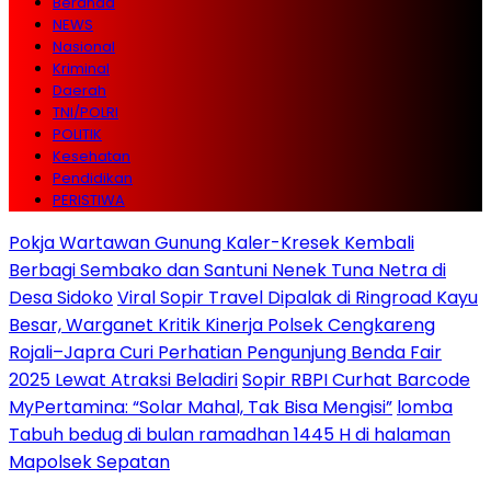
Beranda
NEWS
Nasional
Kriminal
Daerah
TNI/POLRI
POLITIK
Kesehatan
Pendidikan
PERISTIWA
Pokja Wartawan Gunung Kaler-Kresek Kembali
Berbagi Sembako dan Santuni Nenek Tuna Netra di
Desa Sidoko
Viral Sopir Travel Dipalak di Ringroad Kayu
Besar, Warganet Kritik Kinerja Polsek Cengkareng
Rojali–Japra Curi Perhatian Pengunjung Benda Fair
2025 Lewat Atraksi Beladiri
Sopir RBPI Curhat Barcode
MyPertamina: “Solar Mahal, Tak Bisa Mengisi”
lomba
Tabuh bedug di bulan ramadhan 1445 H di halaman
Mapolsek Sepatan