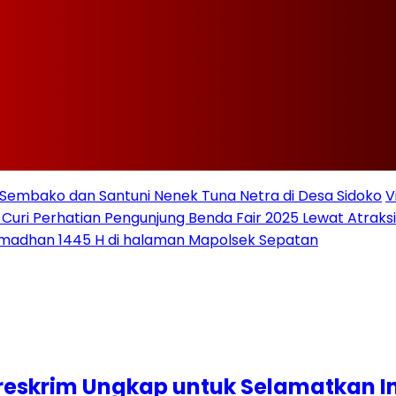
Sembako dan Santuni Nenek Tuna Netra di Desa Sidoko
V
 Curi Perhatian Pengunjung Benda Fair 2025 Lewat Atraksi 
amadhan 1445 H di halaman Mapolsek Sepatan
areskrim Ungkap untuk Selamatkan I