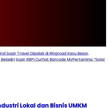
iral Sopir Travel Dipalak di Ringroad Kayu Besar,
Beladiri
Sopir RBPI Curhat Barcode MyPertamina: “Solar
ndustri Lokal dan Bisnis UMKM