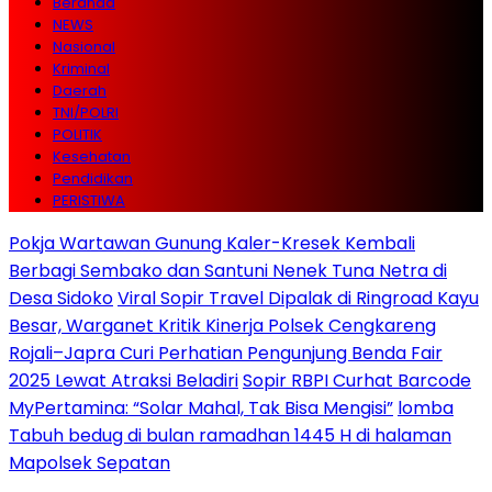
Beranda
NEWS
Nasional
Kriminal
Daerah
TNI/POLRI
POLITIK
Kesehatan
Pendidikan
PERISTIWA
Pokja Wartawan Gunung Kaler-Kresek Kembali
Berbagi Sembako dan Santuni Nenek Tuna Netra di
Desa Sidoko
Viral Sopir Travel Dipalak di Ringroad Kayu
Besar, Warganet Kritik Kinerja Polsek Cengkareng
Rojali–Japra Curi Perhatian Pengunjung Benda Fair
2025 Lewat Atraksi Beladiri
Sopir RBPI Curhat Barcode
MyPertamina: “Solar Mahal, Tak Bisa Mengisi”
lomba
Tabuh bedug di bulan ramadhan 1445 H di halaman
Mapolsek Sepatan