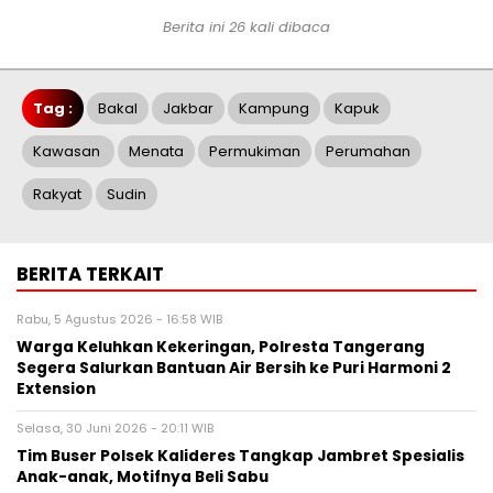
Berita ini 26 kali dibaca
Tag :
Bakal
Jakbar
Kampung
Kapuk
Kawasan
Menata
Permukiman
Perumahan
Rakyat
Sudin
BERITA TERKAIT
Rabu, 5 Agustus 2026 - 16:58 WIB
Warga Keluhkan Kekeringan, Polresta Tangerang
Segera Salurkan Bantuan Air Bersih ke Puri Harmoni 2
Extension
Selasa, 30 Juni 2026 - 20:11 WIB
Tim Buser Polsek Kalideres Tangkap Jambret Spesialis
Anak-anak, Motifnya Beli Sabu