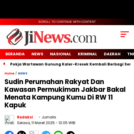
SCROLL TO CONTINUE WITH CONTENT
BERANDA
NEWS
NASIONAL
KRIMINAL
DAERAH
TNI
Pokja Wartawan Gunung Kaler-Kresek Kembali Berbagi Semb
/
Home
NEWS
Sudin Perumahan Rakyat Dan
Kawasan Permukiman Jakbar Bakal
Menata Kampung Kumu Di RW 11
Kapuk
Redaksi
- Jurnalis
Selasa, 11 Maret 2025
- 13:05 WIB