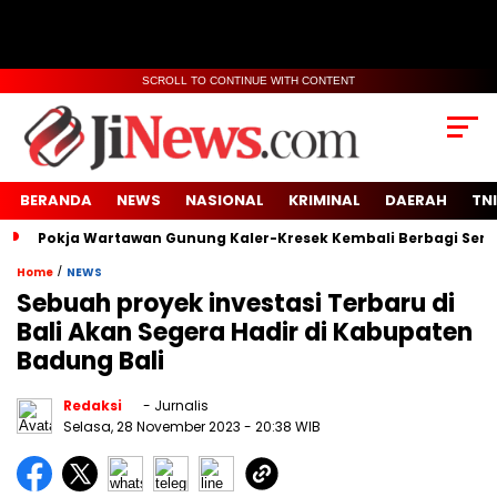
SCROLL TO CONTINUE WITH CONTENT
BERANDA
NEWS
NASIONAL
KRIMINAL
DAERAH
TNI
Pokja Wartawan Gunung Kaler-Kresek Kembali Berbagi Semb
/
Home
NEWS
Sebuah proyek investasi Terbaru di
Bali Akan Segera Hadir di Kabupaten
Badung Bali
Redaksi
- Jurnalis
Selasa, 28 November 2023
- 20:38 WIB