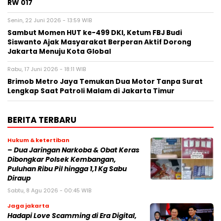
RW 017
Senin, 22 Juni 2026 - 13:59 WIB
Sambut Momen HUT ke-499 DKI, Ketum FBJ Budi
Siswanto Ajak Masyarakat Berperan Aktif Dorong
Jakarta Menuju Kota Global
Rabu, 17 Juni 2026 - 18:11 WIB
Brimob Metro Jaya Temukan Dua Motor Tanpa Surat
Lengkap Saat Patroli Malam di Jakarta Timur
BERITA TERBARU
Hukum & ketertiban
– Dua Jaringan Narkoba & Obat Keras
Dibongkar Polsek Kembangan,
Puluhan Ribu Pil hingga 1,1 Kg Sabu
Diraup
Sabtu, 8 Agu 2026 - 00:45 WIB
Jaga jakarta
Hadapi Love Scamming di Era Digital,