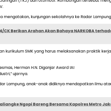
r Jaringan (TKJ) dan otomotif. Rombongan tersebut meng
V.
sa mengatakan, kunjungan sekolahnya ke Radar Lampung d
4/CK Berikan Arahan Akan Bahaya NARKOBA terhad
an kurikulum SMK yang harus melaksanakan praktik kerja i
esmas, Herman H.N. Diganjar Award IAI
stri,” ujarnya.
ar Lampung, anak-anak didiknya mendapatkan ilmu atau 
liangke Ngopi Bareng Bersama Kapolres Metro Jak