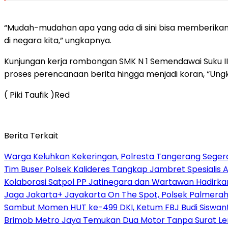
“Mudah-mudahan apa yang ada di sini bisa memberikan
di negara kita,” ungkapnya.
Kunjungan kerja rombongan SMK N 1 Semendawai Suku II
proses perencanaan berita hingga menjadi koran, “Ung
( Piki Taufik )Red
Berita Terkait
Warga Keluhkan Kekeringan, Polresta Tangerang Segera 
Tim Buser Polsek Kalideres Tangkap Jambret Spesialis A
Kolaborasi Satpol PP Jatinegara dan Wartawan Hadirka
Jaga Jakarta+ Jayakarta On The Spot, Polsek Palmera
Sambut Momen HUT ke-499 DKI, Ketum FBJ Budi Siswant
Brimob Metro Jaya Temukan Dua Motor Tanpa Surat Len