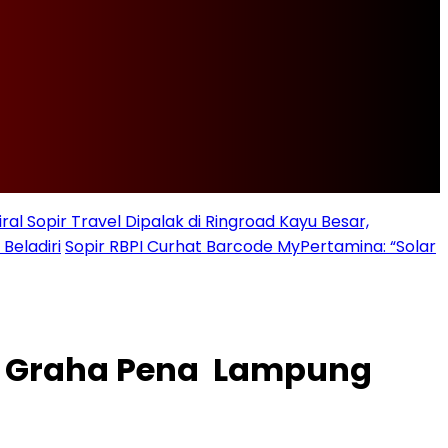
iral Sopir Travel Dipalak di Ringroad Kayu Besar,
Beladiri
Sopir RBPI Curhat Barcode MyPertamina: “Solar
Ke Graha Pena Lampung