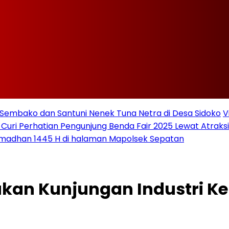
Sembako dan Santuni Nenek Tuna Netra di Desa Sidoko
V
 Curi Perhatian Pengunjung Benda Fair 2025 Lewat Atraksi 
amadhan 1445 H di halaman Mapolsek Sepatan
ukan Kunjungan Industri 