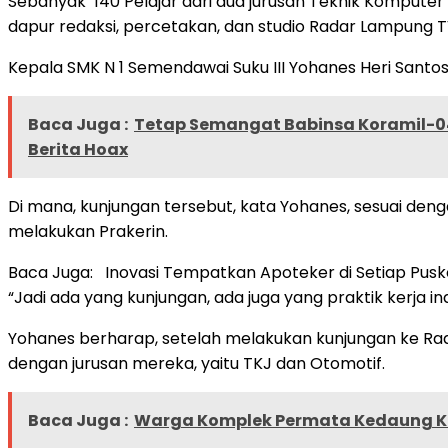
Sebanyak 140 Pelajar dari dua jurusan Teknik Kompute
dapur redaksi, percetakan, dan studio Radar Lampung T
Kepala SMK N 1 Semendawai Suku III Yohanes Heri Santo
Baca Juga :
Tetap Semangat Babinsa Koramil-0
Berita Hoax
Di mana, kunjungan tersebut, kata Yohanes, sesuai deng
melakukan Prakerin.
Baca Juga: Inovasi Tempatkan Apoteker di Setiap Pusk
“Jadi ada yang kunjungan, ada juga yang praktik kerja indu
Yohanes berharap, setelah melakukan kunjungan ke Rad
dengan jurusan mereka, yaitu TKJ dan Otomotif.
Baca Juga :
Warga Komplek Permata Kedaung Ka