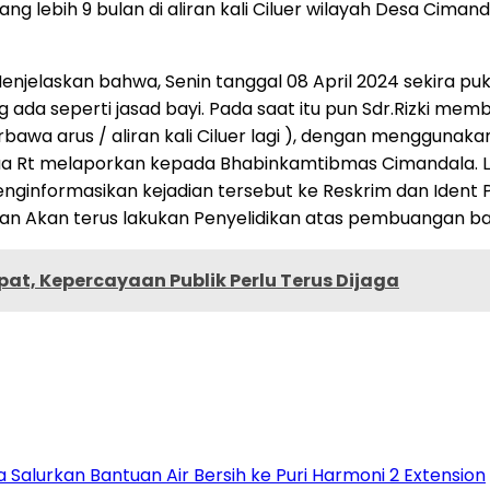
rang lebih 9 bulan di aliran kali Ciluer wilayah Desa Cim
laskan bahwa, Senin tanggal 08 April 2024 sekira pukul 0
ng ada seperti jasad bayi. Pada saat itu pun Sdr.Rizki 
terbawa arus / aliran kali Ciluer lagi ), dengan mengguna
ua Rt melaporkan kepada Bhabinkamtibmas Cimandala. 
ginformasikan kejadian tersebut ke Reskrim dan Ident Po
sian Akan terus lakukan Penyelidikan atas pembuangan ba
pat, Kepercayaan Publik Perlu Terus Dijaga
Salurkan Bantuan Air Bersih ke Puri Harmoni 2 Extension