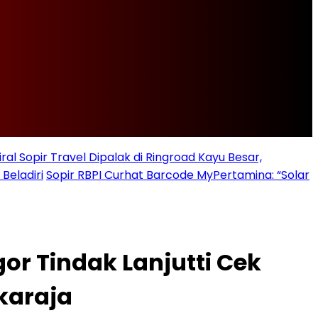
iral Sopir Travel Dipalak di Ringroad Kayu Besar,
Beladiri
Sopir RBPI Curhat Barcode MyPertamina: “Solar
or Tindak Lanjutti Cek
ukaraja