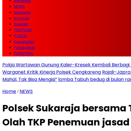
Beranda
NEWS
Nasional
Kriminal
Daerah
TNI/POLRI
POLITIK
Kesehatan
Pendidikan
PERISTIWA
Pokja Wartawan Gunung Kaler-Kresek Kembali Berbagi 
Warganet Kritik Kinerja Polsek Cengkareng
Rojali–Japra
Mahal, Tak Bisa Mengisi”
lomba Tabuh bedug di bulan r
Home
NEWS
/
Polsek Sukaraja bersama T
Olah TKP Penemuan jasad ba