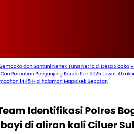
Sembako dan Santuni Nenek Tuna Netra di Desa Sidoko
V
 Curi Perhatian Pengunjung Benda Fair 2025 Lewat Atraksi 
amadhan 1445 H di halaman Mapolsek Sepatan
eam Identifikasi Polres Bog
yi di aliran kali Ciluer S