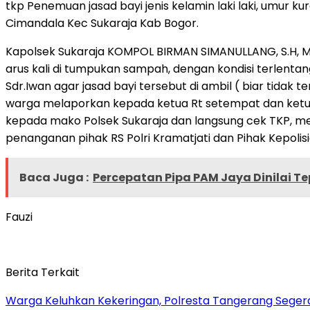
tkp Penemuan jasad bayi jenis kelamin laki laki, umur ku
Cimandala Kec Sukaraja Kab Bogor.
Kapolsek Sukaraja KOMPOL BIRMAN SIMANULLANG, S.H, Menje
arus kali di tumpukan sampah, dengan kondisi terlenta
Sdr.Iwan agar jasad bayi tersebut di ambil ( biar tidak 
warga melaporkan kepada ketua Rt setempat dan ket
kepada mako Polsek Sukaraja dan langsung cek TKP, men
penanganan pihak RS Polri Kramatjati dan Pihak Kepoli
Baca Juga :
Percepatan Pipa PAM Jaya Dinilai Te
Fauzi
Berita Terkait
Warga Keluhkan Kekeringan, Polresta Tangerang Segera 