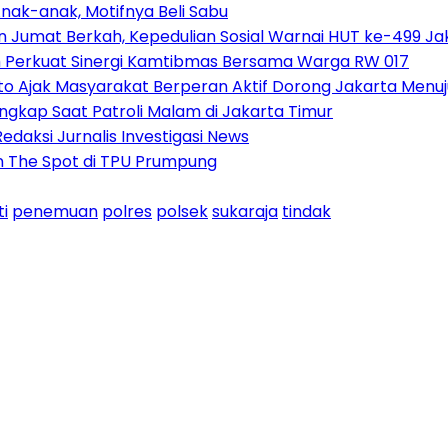
nak-anak, Motifnya Beli Sabu
n Jumat Berkah, Kepedulian Sosial Warnai HUT ke-499 Ja
h Perkuat Sinergi Kamtibmas Bersama Warga RW 017
o Ajak Masyarakat Berperan Aktif Dorong Jakarta Menuj
gkap Saat Patroli Malam di Jakarta Timur
daksi Jurnalis Investigasi News
n The Spot di TPU Prumpung
ti
penemuan
polres
polsek
sukaraja
tindak