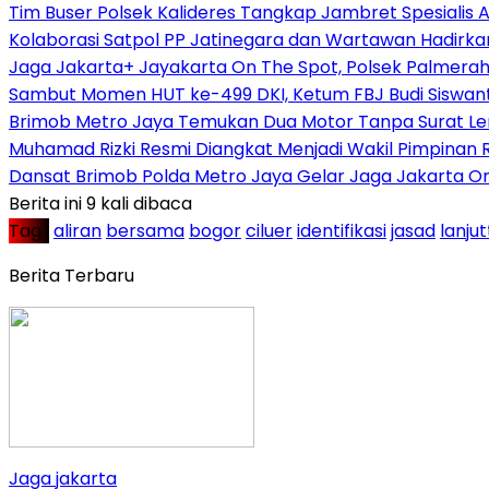
Tim Buser Polsek Kalideres Tangkap Jambret Spesialis A
Kolaborasi Satpol PP Jatinegara dan Wartawan Hadirka
Jaga Jakarta+ Jayakarta On The Spot, Polsek Palmera
Sambut Momen HUT ke-499 DKI, Ketum FBJ Budi Siswant
Brimob Metro Jaya Temukan Dua Motor Tanpa Surat Len
Muhamad Rizki Resmi Diangkat Menjadi Wakil Pimpinan Re
Dansat Brimob Polda Metro Jaya Gelar Jaga Jakarta O
Berita ini 9 kali dibaca
Tag :
aliran
bersama
bogor
ciluer
identifikasi
jasad
lanjut
Berita Terbaru
Jaga jakarta