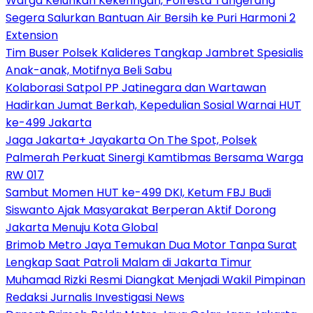
Warga Keluhkan Kekeringan, Polresta Tangerang
Segera Salurkan Bantuan Air Bersih ke Puri Harmoni 2
Extension
Tim Buser Polsek Kalideres Tangkap Jambret Spesialis
Anak-anak, Motifnya Beli Sabu
Kolaborasi Satpol PP Jatinegara dan Wartawan
Hadirkan Jumat Berkah, Kepedulian Sosial Warnai HUT
ke-499 Jakarta
Jaga Jakarta+ Jayakarta On The Spot, Polsek
Palmerah Perkuat Sinergi Kamtibmas Bersama Warga
RW 017
Sambut Momen HUT ke-499 DKI, Ketum FBJ Budi
Siswanto Ajak Masyarakat Berperan Aktif Dorong
Jakarta Menuju Kota Global
Brimob Metro Jaya Temukan Dua Motor Tanpa Surat
Lengkap Saat Patroli Malam di Jakarta Timur
Muhamad Rizki Resmi Diangkat Menjadi Wakil Pimpinan
Redaksi Jurnalis Investigasi News