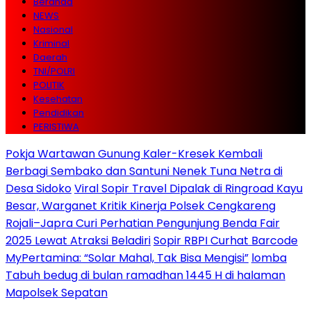
Beranda
NEWS
Nasional
Kriminal
Daerah
TNI/POLRI
POLITIK
Kesehatan
Pendidikan
PERISTIWA
Pokja Wartawan Gunung Kaler-Kresek Kembali
Berbagi Sembako dan Santuni Nenek Tuna Netra di
Desa Sidoko
Viral Sopir Travel Dipalak di Ringroad Kayu
Besar, Warganet Kritik Kinerja Polsek Cengkareng
Rojali–Japra Curi Perhatian Pengunjung Benda Fair
2025 Lewat Atraksi Beladiri
Sopir RBPI Curhat Barcode
MyPertamina: “Solar Mahal, Tak Bisa Mengisi”
lomba
Tabuh bedug di bulan ramadhan 1445 H di halaman
Mapolsek Sepatan