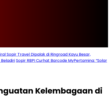
iral Sopir Travel Dipalak di Ringroad Kayu Besar,
Beladiri
Sopir RBPI Curhat Barcode MyPertamina: “Solar
Penguatan Kelembagaan di