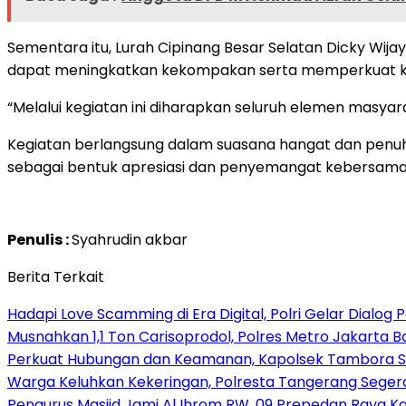
Sementara itu, Lurah Cipinang Besar Selatan Dicky W
dapat meningkatkan kekompakan serta memperkuat koo
“Melalui kegiatan ini diharapkan seluruh elemen masy
Kegiatan berlangsung dalam suasana hangat dan penuh k
sebagai bentuk apresiasi dan penyemangat kebersama
Penulis :
Syahrudin akbar
Berita Terkait
Hadapi Love Scamming di Era Digital, Polri Gelar Dialog 
Musnahkan 1,1 Ton Carisoprodol, Polres Metro Jakarta B
Perkuat Hubungan dan Keamanan, Kapolsek Tambora S
Warga Keluhkan Kekeringan, Polresta Tangerang Segera 
Pengurus Masjid Jami Al Ihrom RW. 09 Prepedan Raya K