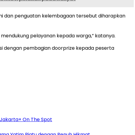
ahmi dan penguatan kelembagaan tersebut diharapkan
lam mendukung pelayanan kepada warga,” katanya.
diisi dengan pembagian doorprize kepada peserta
Jakarta+ On The Spot
ama Yatim Piatu dengan Penuh Hikmat.