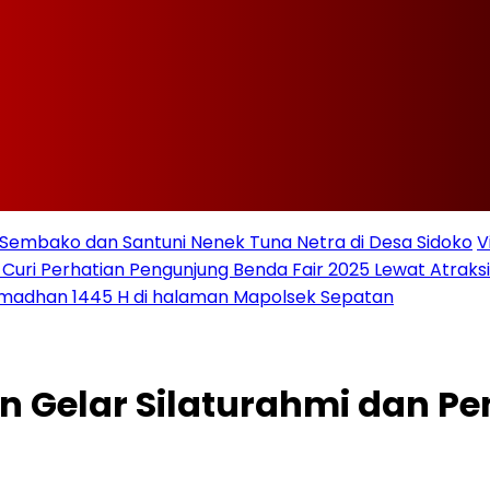
Sembako dan Santuni Nenek Tuna Netra di Desa Sidoko
V
 Curi Perhatian Pengunjung Benda Fair 2025 Lewat Atraksi 
amadhan 1445 H di halaman Mapolsek Sepatan
an Gelar Silaturahmi dan 