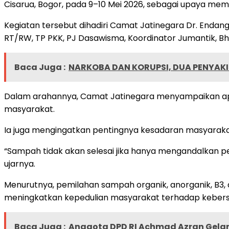
Cisarua, Bogor, pada 9–10 Mei 2026, sebagai upaya me
Kegiatan tersebut dihadiri Camat Jatinegara Dr. Endang
RT/RW, TP PKK, PJ Dasawisma, Koordinator Jumantik, 
Baca Juga :
NARKOBA DAN KORUPSI, DUA PENYAK
Dalam arahannya, Camat Jatinegara menyampaikan apres
masyarakat.
Ia juga mengingatkan pentingnya kesadaran masyaraka
“Sampah tidak akan selesai jika hanya mengandalkan p
ujarnya.
Menurutnya, pemilahan sampah organik, anorganik, B3
meningkatkan kepedulian masyarakat terhadap kebersi
Baca Juga :
Anggota DPD RI Achmad Azran Gelar