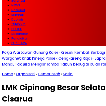
Beranda
NEWS
Nasional
Kriminal
Daerah
TNI/POLRI
POLITIK
Kesehatan
Pendidikan
PERISTIWA
Pokja Wartawan Gunung Kaler-Kresek Kembali Berbagi 
Warganet Kritik Kinerja Polsek Cengkareng
Rojali–Japra
Mahal, Tak Bisa Mengisi”
lomba Tabuh bedug di bulan r
Home
Organisasi
Pemerintah
Sosial
/
/
/
LMK Cipinang Besar Selat
Cisarua