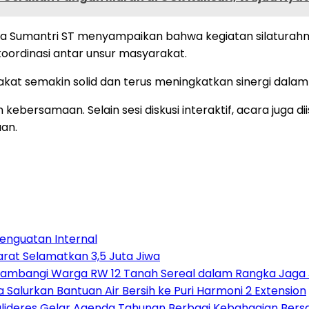
ijaya Sumantri ST menyampaikan bahwa kegiatan silatur
rdinasi antar unsur masyarakat.
arakat semakin solid dan terus meningkatkan sinergi da
ebersamaan. Selain sesi diskusi interaktif, acara juga 
an.
Penguatan Internal
arat Selamatkan 3,5 Juta Jiwa
ambangi Warga RW 12 Tanah Sereal dalam Rangka Jaga 
Salurkan Bantuan Air Bersih ke Puri Harmoni 2 Extension
alideres Gelar Agenda Tahunan Berbagi Kebahagian Bers