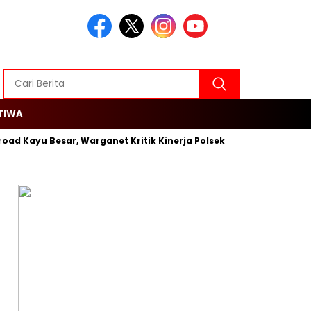
TIWA
 Kayu Besar, Warganet Kritik Kinerja Polsek Cengkareng
Roja