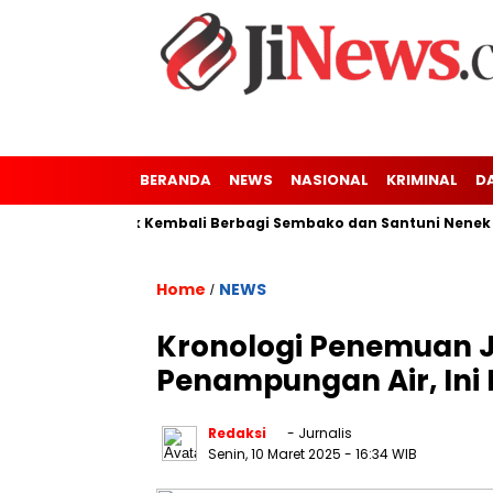
BERANDA
NEWS
NASIONAL
KRIMINAL
D
aler-Kresek Kembali Berbagi Sembako dan Santuni Nenek Tuna 
Home
NEWS
/
Kronologi Penemuan J
Penampungan Air, Ini P
Redaksi
- Jurnalis
Senin, 10 Maret 2025
- 16:34 WIB