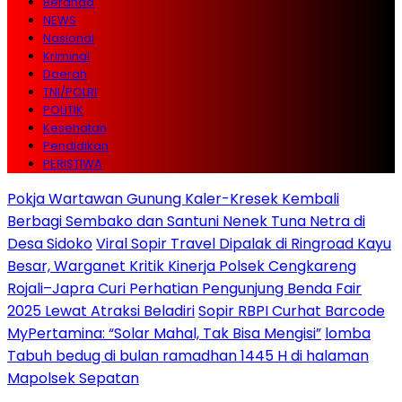
Beranda
NEWS
Nasional
Kriminal
Daerah
TNI/POLRI
POLITIK
Kesehatan
Pendidikan
PERISTIWA
Pokja Wartawan Gunung Kaler-Kresek Kembali
Berbagi Sembako dan Santuni Nenek Tuna Netra di
Desa Sidoko
Viral Sopir Travel Dipalak di Ringroad Kayu
Besar, Warganet Kritik Kinerja Polsek Cengkareng
Rojali–Japra Curi Perhatian Pengunjung Benda Fair
2025 Lewat Atraksi Beladiri
Sopir RBPI Curhat Barcode
MyPertamina: “Solar Mahal, Tak Bisa Mengisi”
lomba
Tabuh bedug di bulan ramadhan 1445 H di halaman
Mapolsek Sepatan