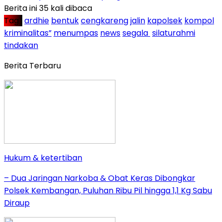
Berita ini 35 kali dibaca
Tag :
ardhie
bentuk
cengkareng
jalin
kapolsek
kompol
kriminalitas”
menumpas
news
segala
silaturahmi
tindakan
Berita Terbaru
Hukum & ketertiban
– Dua Jaringan Narkoba & Obat Keras Dibongkar
Polsek Kembangan, Puluhan Ribu Pil hingga 1,1 Kg Sabu
Diraup