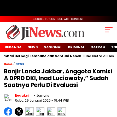
SCROLL TO CONTINUE WITH CONTENT
BERANDA
NEWS
NASIONAL
KRIMINAL
DAERAH
TNI
ali Berbagi Sembako dan Santuni Nenek Tuna Netra di Desa Sid
/
Home
NEWS
Banjir Landa Jakbar, Anggota Komisi
A DPRD DKI, Inad Luciawaty,” Sudah
Saatnya Perlu Di Evaluasi
Redaksi
- Jurnalis
Rabu, 29 Januari 2025
- 19:44 WIB