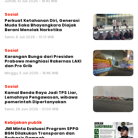
Jumat, 10 Juli 2026 - 18:43 WIB
Sosial
Perkuat Ketahanan Diri, Generasi
Muda Saka Bhayangkara Diajak
Berani Menolak Narkotika
Senin, 6 Juli 2026 - 10:13 WIB
Sosial
Karangan Bunga dari Presiden
Prabowo menghiasi Rakernas LAKI
dan Pro Grib
Minggu, 5 Juli 2026 - 18:46 WIB
Sosial
Kamal Benda Raya Jadi TPS Liar,
Lemahnya Pengawasan, wibawa
pemerintah Dipertanyakan
Senin, 29 Juni 2026 - 01:00 WIB
Kebijakan publik
JMI Minta Evaluasi Program SPPG
BGN Dilakukan Transparan dan
Berbasis Dampak