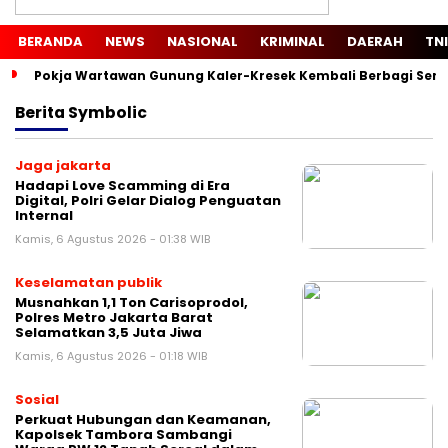
BERANDA
NEWS
NASIONAL
KRIMINAL
DAERAH
TNI
Pokja Wartawan Gunung Kaler-Kresek Kembali Berbagi Semb
Berita
Symbolic
Jaga jakarta
Hadapi Love Scamming di Era
Digital, Polri Gelar Dialog Penguatan
Internal
Kamis, 6 Agustus 2026 - 01:38 WIB
Keselamatan publik
Musnahkan 1,1 Ton Carisoprodol,
Polres Metro Jakarta Barat
Selamatkan 3,5 Juta Jiwa
Kamis, 6 Agustus 2026 - 01:18 WIB
Sosial
Perkuat Hubungan dan Keamanan,
Kapolsek Tambora Sambangi