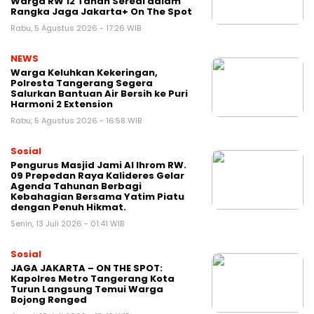
Warga RW 12 Tanah Sereal dalam
Rangka Jaga Jakarta+ On The Spot
Rabu, 5 Agustus 2026 - 17:26 WIB
NEWS
Warga Keluhkan Kekeringan,
Polresta Tangerang Segera
Salurkan Bantuan Air Bersih ke Puri
Harmoni 2 Extension
Rabu, 5 Agustus 2026 - 16:58 WIB
Sosial
Pengurus Masjid Jami Al Ihrom RW.
09 Prepedan Raya Kalideres Gelar
Agenda Tahunan Berbagi
Kebahagian Bersama Yatim Piatu
dengan Penuh Hikmat.
Senin, 13 Juli 2026 - 01:41 WIB
Sosial
JAGA JAKARTA – ON THE SPOT:
Kapolres Metro Tangerang Kota
Turun Langsung Temui Warga
Bojong Renged