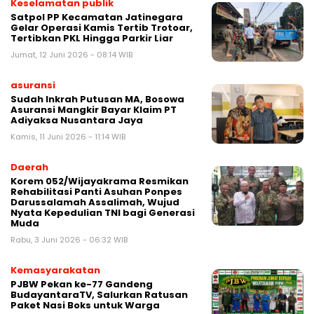
Keselamatan publik
Satpol PP Kecamatan Jatinegara
Gelar Operasi Kamis Tertib Trotoar,
Tertibkan PKL Hingga Parkir Liar
Jumat, 12 Juni 2026 - 08:14 WIB
asuransi
Sudah Inkrah Putusan MA, Bosowa
Asuransi Mangkir Bayar Klaim PT
Adiyaksa Nusantara Jaya
Kamis, 11 Juni 2026 - 11:14 WIB
Daerah
Korem 052/Wijayakrama Resmikan
Rehabilitasi Panti Asuhan Ponpes
Darussalamah Assalimah, Wujud
Nyata Kepedulian TNI bagi Generasi
Muda
Rabu, 3 Juni 2026 - 06:32 WIB
Kemasyarakatan
PJBW Pekan ke-77 Gandeng
BudayantaraTV, Salurkan Ratusan
Paket Nasi Boks untuk Warga