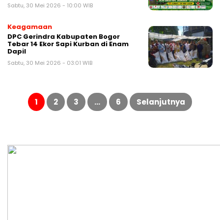
Sabtu, 30 Mei 2026 - 10:00 WIB
Keagamaan
DPC Gerindra Kabupaten Bogor
Tebar 14 Ekor Sapi Kurban di Enam
Dapil
Sabtu, 30 Mei 2026 - 03:01 WIB
Paginasi
pos
1
2
3
…
6
Selanjutnya